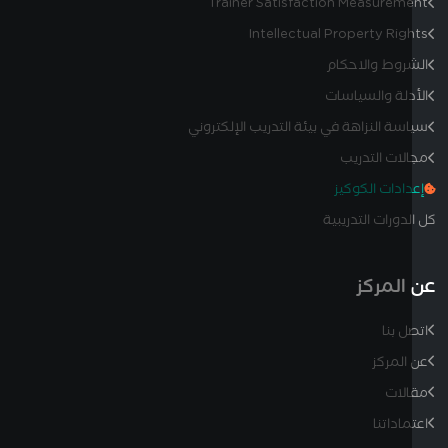
Trainer Satisfaction Measurem
Intellectual Property Rig
روط والاحكام
دلة والسياسات
سة النزاهة في بيئة التدريب الإلكتروني
لات التدريب
دادات الكوكيز
دورات التدريبية
المركز
ل بنا
المركز
لات
ماداتنا