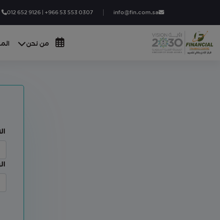
012 652 9126 | +966 53 553 0307
info@fin.com.sa
من نحن
المج
ال
ال