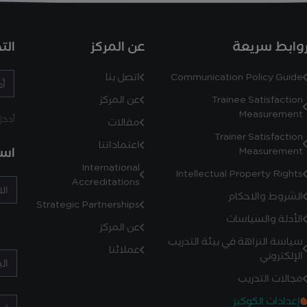
وابط سريعة
عن المركز
الت
Communication Policy Guide
اتصل بنا
Trainee Satisfaction
عن المركز
Measurement
أدخل رمز
مقالات
Trainer Satisfaction
اعتماداتنا
است
Measurement
International
Intellectual Property Rights
Accreditations
الشروط والاحكام
Strategic Partnerships
الأدلة والسياسات
عن المركز
سياسة النزاهة في بيئة التدريب
عملائنا
الإلكتروني
مجالات التدريب
إعدادات الكوكيز