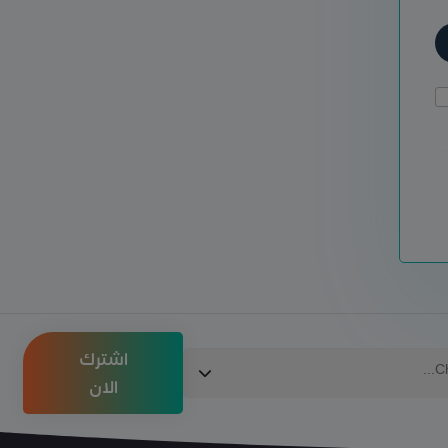
اشترك
الان