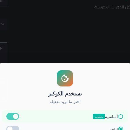
ل الدورات التدريبية
تح
ال