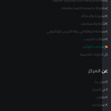
Trainer Satisfaction Measurem
Intellectual Property Rig
روط والاحكام
دلة والسياسات
سة النزاهة في بيئة التدريب الإلكتروني
لات التدريب
دادات الكوكيز
دورات التدريبية
المركز
ل بنا
المركز
لات
ماداتنا