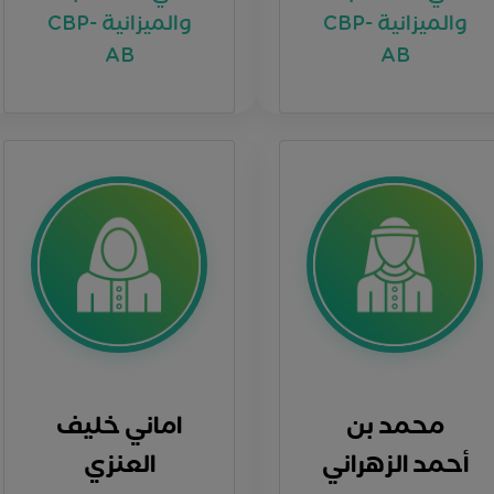
والميزانية CBP-
والميزانية CBP-
AB
AB
محمد بن
اماني خليف
أحمد الزهراني
العنزي
الاعداد لاختبار
التهيئة لاختبار