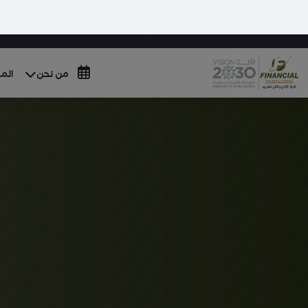
012 652 9126 | +966 53 553 0307
info@fin.com.sa
من نحن
المج