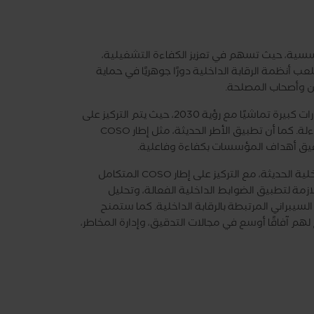
مؤسسية، حيث تسهم في تعزيز الكفاءة التشغيلية،
عب أنظمة الرقابة الداخلية دورًا جوهريًا في حماية
ين وأصحاب المصلحة.
في المملكة العربية السعودية، شهدت بيئة الرقابة الداخلية تطورات كبيرة تماشيًا مع رؤية 2030، حيث يتم التركيز على
الحوكمة الفعالة، وإدارة المخاطر، وتعزيز مبادئ الشفافية والمساءلة. كما أن تطبيق الأطر الحديثة، مثل إطار COSO
تحقيق أهداف المؤسسات بكفاءة وفاعلية.
تم اعداد هذه الدورة لتمكين المشاركين من فهم أُطر الرقابة الداخلية الحديثة، مع التركيز على إطار COSO المتكامل
مة لتطبيق الضوابط الداخلية الفعالة، وتحليل
السيبراني المرتبطة بالرقابة الداخلية. كما ستمنح
م آفاقًا أوسع في مجالات التدقيق، وإدارة المخاطر،