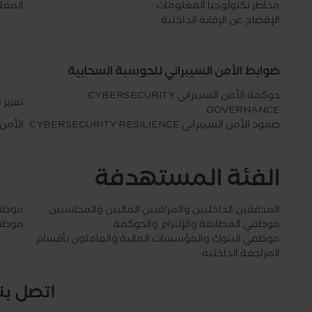
مخاطر تكنولوجيا المعلومات
المعل
الإفصاح عن الرقابة الداخلية
ضوابط الأمن السيبراني للحوسبة السحابية
حوكمة الأمن السيبراني CYBERSECURITY
تعزيز الأمن
GOVERNANCE
صمود الأمن السيبراني CYBERSECURITY RESILIENCE
الأمن 
الفئة المستهدفة
المدققين الداخليين والمراقبين الماليين والمحاسبين
موظفي
موظفي المطابقة والإلتزام والحوكمة
موظفي
موظفي البنوك والمؤسسات المالية والعاملون بأقسام
المراجعة الداخلية
اتصل بنا