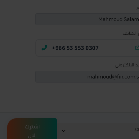
م
 الهاتف
+966 53 553 0307
يد الالكتروني
اشترك
الان