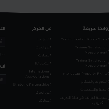
وابط سريعة
عن المركز
الت
Communication Policy Guide
اتصل بنا
Trainee Satisfaction
عن المركز
Measurement
أدخل رمز
مقالات
Trainer Satisfaction
اعتماداتنا
است
Measurement
International
Intellectual Property Rights
Accreditations
الشروط والاحكام
Strategic Partnerships
الأدلة والسياسات
عن المركز
سياسة النزاهة في بيئة التدريب
عملائنا
الإلكتروني