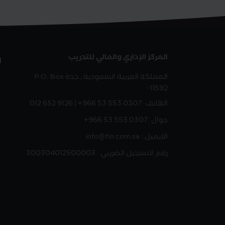
المركز الإداري والمالي للتدريب
ر
المملكة العربية السعودية , جدة
P.O. Box
-11592
الهاتف :
012 652 9126 | +966 53 553 0307
جوال :
+966 53 553 0307
الايميل : info@fin.com.sa
رقم التسجيل الضريبي : 300304012500003