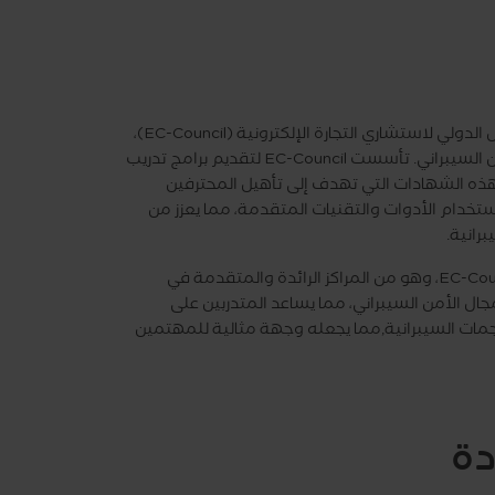
تمنح شهادة المخترق الأخلاقي المعتمد (CEH) من قبل المجلس الدولي لاستشاري التجارة الإلكترونية (EC-Council)،
وهي أكبر هيئة في العالم تمنح الشهادات التقنية في مجال الأمن السيبراني. تأسست EC-Council لتقديم برامج تدريب
في أمن المعلومات، ويعد برنامج CEH من أبرز هذه الشهادات التي تهدف إلى تأهيل المحترفين
ستخدام الأدوات والتقنيات المتقدمة، مما يعزز من
رانية.
يعتبرالمركز الإداري والمالي للتدريب أحد المراكز المعتمدة من EC-Council، وهو من المراكز الرائدة والمتقدمة في
ال الأمن السيبراني، مما يساعد المتدربين على
جمات السيبرانية,مما يجعله وجهة مثالية للمهتمين
دة