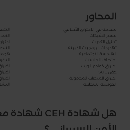
المحاور
مقدمة في الاختراق الأخلاقي
التتب
مسح الشبكات
التعدا
تحليل الثغرات
اختراق
تهديدات البرمجيات الخبيثة
التنص
الهندسة الاجتماعية
هجمات
اختطاف الجلسات
التهر
اختراق خوادم الويب
اخترا
حقن SQL
اخترا
اختراق المنصات المحمولة
اختراق
الحوسبة السحابية
التشف
هل شهادة CEH 
الأمن السيبراني ؟