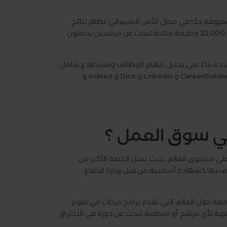
دة معروفة جدًا في مجال الأمن السيبراني. تظهر نتائج
البحث البسيطة على LinkedIn (اعتبارًا من سبتمبر 2024) أكثر من 22,000 وظيفة متاحة تبحث عن مرشحين يحملون
 49 وظيفة في صناعات متعددة بناءً على تحليل مهام الوظائف واستطلاع شامل
حول الأدوار الوظيفية التي تتطلب شهادة CEH عبر منصات مثل CareerBuilder و LinkedIn و Dice و Indeed و
راني على مستوى العالم، حيث تمثل الحصة الأكبر من
ف بها كشهادة أساسية من قبل وزارة الدفاع
C كمحتوى أساسي لأكثر من 1,200 كلية وجامعة حول العالم التي تقدم برامج درجات في علوم
لمطلوبة لأي مرشح أو منظمة تبحث عن دورة في الاختراق