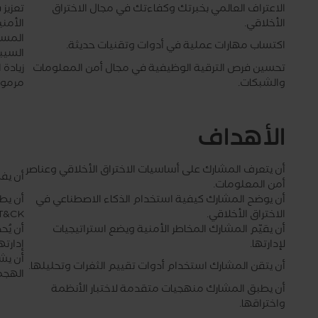
الاعتراف العالمي بخبرتك وكفاءتك في مجال الاختراق
تعزيز
الأخلاقي.
الأمني
المسا
اكتساب مهارات عملية في أدوات وتقنيات حديثة.
السيبر
تحسين فرص الترقية الوظيفية في مجال أمن المعلومات
زيادة
والشبكات.
مرموق
الأهداف
أن يتعرف المشارك على أساسيات الاختراق الأخلاقي وعناصر
أن يف
أمن المعلومات.
أن يوضح المشارك كيفية استخدام الذكاء الاصطناعي في
الاختراق الأخلاقي.
T&CK.
أن يقيّم المشارك المخاطر الأمنية ويضع استراتيجيات
أن يُح
لإدارتها.
إدارتها
أن يش
أن يتقن المشارك استخدام أدوات تقييم الثغرات وتحليلها.
الهجما
أن يطبق المشارك منهجيات متقدمة لاختبار الأنظمة
واختراقها.