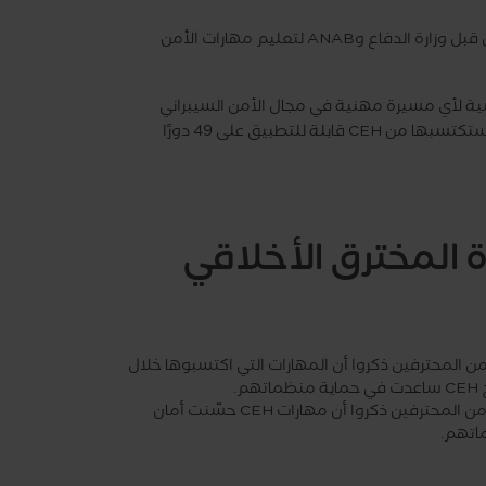
شهادة CEH هي أول شهادة في الأمن السيبراني معترف بها من قبل وزارة الدفاع وANAB لتعليم مهارات الأمن
الأساسية لأي مسيرة مهنية في مجال الأمن السيبراني
ويمكن تطبيقها على العديد من الأدوار الوظيفية. المهارات التي ستكتسبها من CEH قابلة للتطبيق على 49 دورًا
المخترق الأخلاقي
97 من المحترفين ذكروا أن المهارات التي اكتسبوها خلال
اتهم.
93% من المحترفين ذكروا أن مهارات CEH حسّنت أمان
تهم.