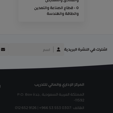
والفنادق والمعارض
0 - قطاع الصناعة والتعدين
والطاقة والهندسة
اشترك في النشرة البريدية
المركز الإداري والمالي للتدريب
ر
المملكة العربية السعودية , جدة
P.O. Box
-11592
الهاتف :
012 652 9126 | +966 53 553 0307