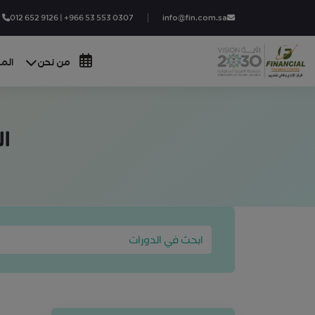
012 652 9126 | +966 53 553 0307
info@fin.com.sa
من نحن
المج
ا