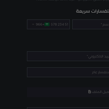
فسارات سريعة
+966
ميل الملف