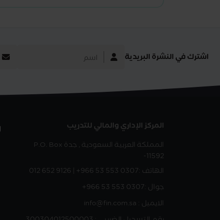
اشترك في النشرة البريدية
المركز الإداري والمالي للتدريب
ر
المملكة العربية السعودية , جدة
P.O. Box
-11592
الهاتف :
012 652 9126 | +966 53 553 0307
جوال :
+966 53 553 0307
الايميل : info@fin.com.sa
رقم التسجيل الضريبي : 300304012500003