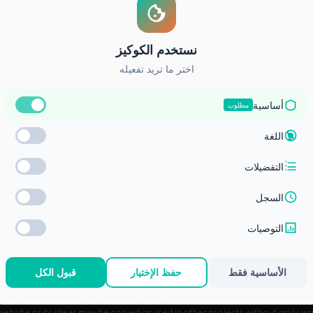
ال
ز الوطني للتعليم الالكتروني
Center for Administrative & Financial Training – All rights reserved.
2026
 website or its ideas may be copied or used in other projects without prior wr