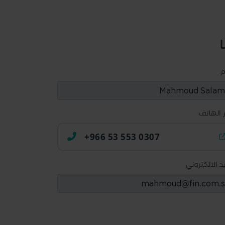
م
 الهاتف
+966 53 553 0307
يد الالكتروني