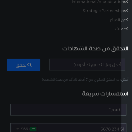
International Accreditati
Strategic Partnersh
المركز
ائنا
حقق من صحة الشهادات
تحقق
لتحقق المكون من 7 أحرف للتأكد من صحة الشهادة
فسارات سريعة
+966