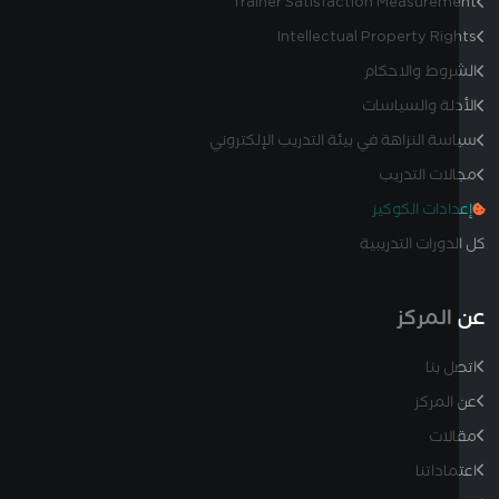
Trainer Satisfaction Measurem
Intellectual Property Rig
روط والاحكام
دلة والسياسات
سة النزاهة في بيئة التدريب الإلكتروني
لات التدريب
دادات الكوكيز
دورات التدريبية
المركز
ل بنا
المركز
لات
ماداتنا