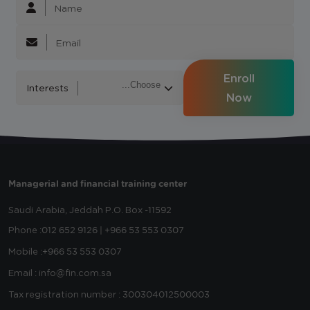
Enroll
Interests
Now
Managerial and financial training center
Saudi Arabia, Jeddah
P.O. Box -11592
Phone :
012 652 9126 | +966 53 553 0307
Mobile :
+966 53 553 0307
Email : info@fin.com.sa
Tax registration number : 300304012500003