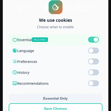
Accredited by
the Technical
and Vocational
Training
Corporation
and the
National Center
for Education
© 2022–
2026
Center for Administrative & Financial Training – All rights
reserved.
No part of this website or its ideas may be copied or used in other
projects without prior written permission.