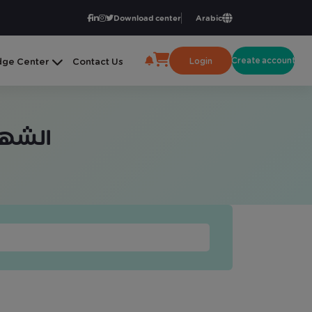
Download center
Arabic
Create account
Login
ge Center
Contact Us
الشها