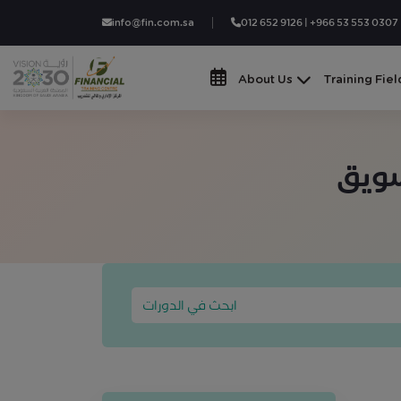
info@fin.com.sa
012 652 9126 | +966 53 553 0307
About Us
Training Fiel
سويق