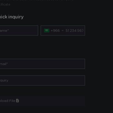
tificate
ick inquiry
+966
load File