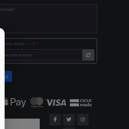
ecurity check:
1 + 8 ?