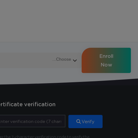
Enroll
Now
rtificate verification
Verify
er the 7-character verification code to verify the